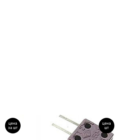
цена
цена
за шт
шт