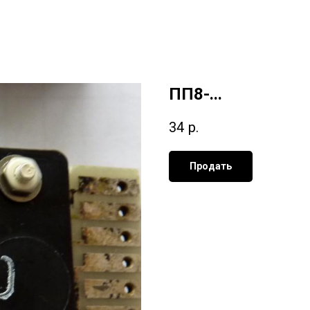
ПП8-...
34
р.
Продать