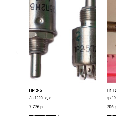
ПР 2-5
П1Т
До 1990 года
до 19
7 776
р.
706