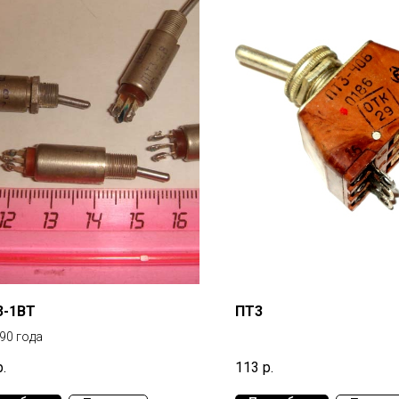
3-1ВТ
ПТ3
90 года
р.
113
р.