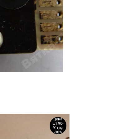
цена
шт 90-
91год
-30%