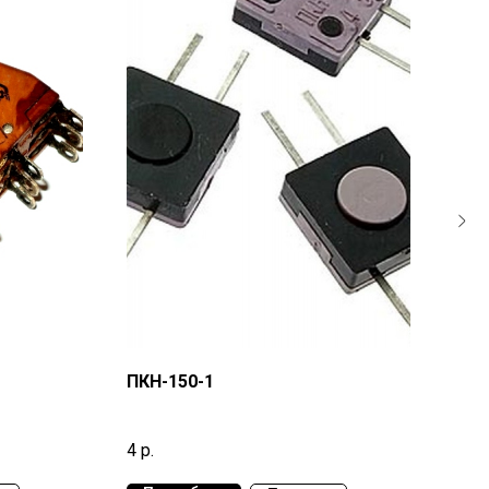
ПКН-150-1
ППК..
Жёлт
4
р.
21
р