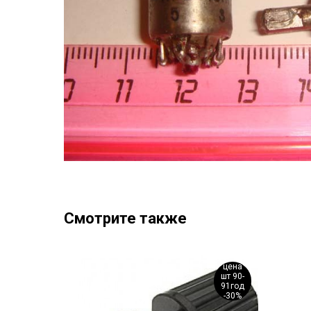
Смотрите также
цена
цена
шт 90-
за шт
91год
-30%