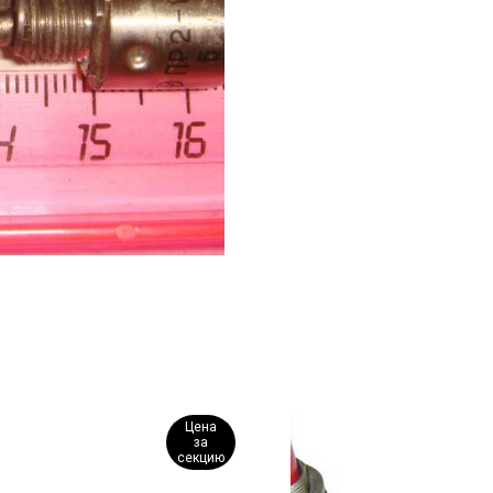
Цена
за
секцию