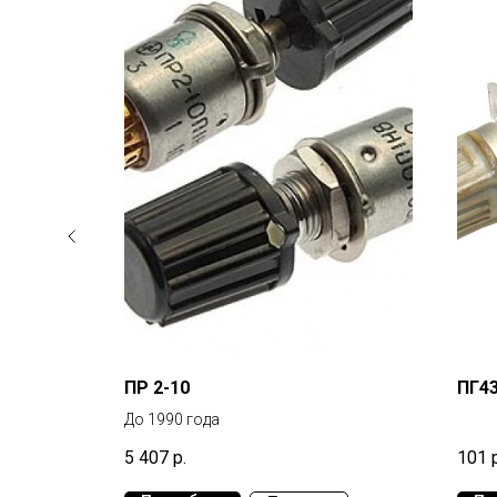
ПР 2-10
ПГ43-
До 1990 года
5 407
р.
101