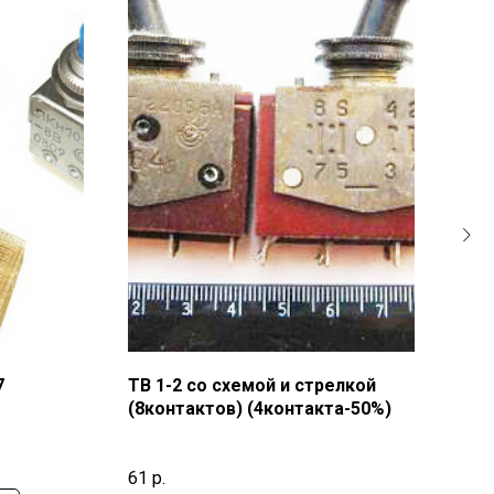
7
ТВ 1-2 со схемой и стрелкой
ПП6
(8контактов) (4контакта-50%)
226
61
р.