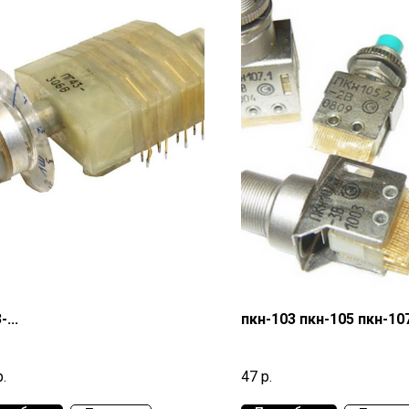
...
пкн-103 пкн-105 пкн-10
р.
47
р.