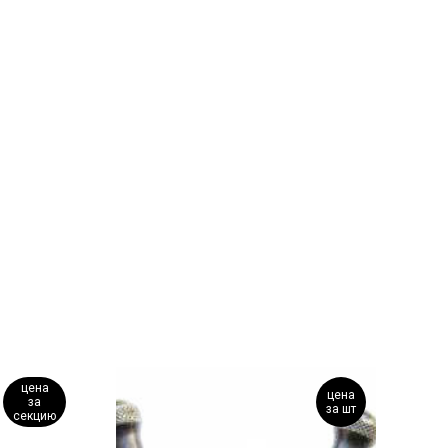
цена
цена
за
за шт
секцию