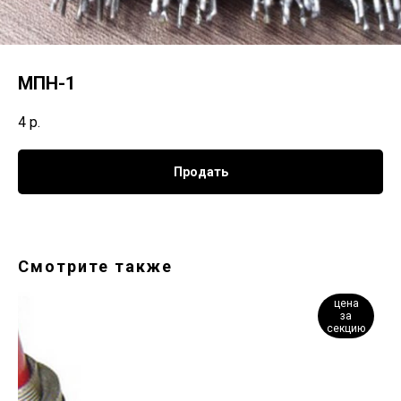
МПН-1
4
р.
Продать
Смотрите также
цена
за
секцию