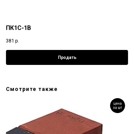
ПК1С-1В
381
р.
Продать
Смотрите также
цена
за шт