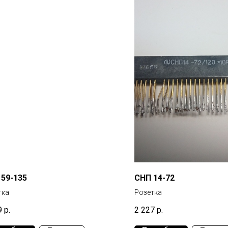
59-135
СНП 14-72
тка
Розетка
9
р.
2 227
р.