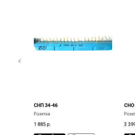
СНП 34-46
СНО 
Розетка
Розе
1 885
р.
3 39