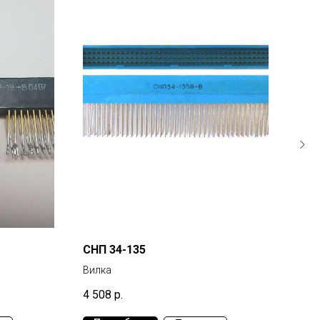
СНП 34-135
РПП
Вилка
Розе
4 508
р.
1 59