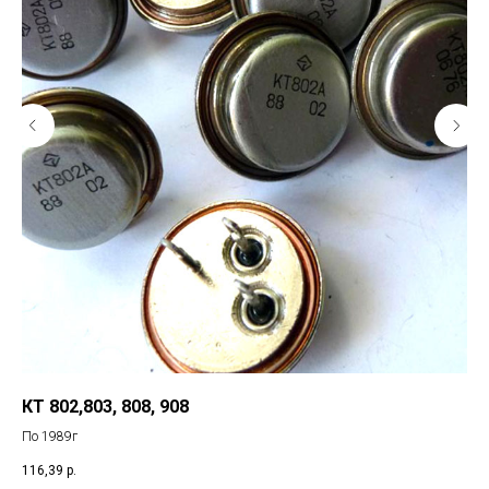
КТ 802,803, 808, 908
Им
По 1989г
116,39
р.
25,