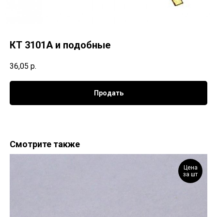
КТ 3101А и подобные
36,05
р.
Продать
Смотрите также
Цена
за шт