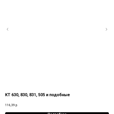
КТ 630, 830, 831, 505 и подобные
КТ
Жел
116,39
р.
69