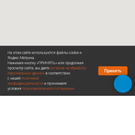
На этом сайте используются файлы cookie и
Яндекс.Метрика.
Нажимая кнопку «ПРИНЯТЬ» или продолжая
просмотр сайта, вы даете
согласие на обработку
Принять
персональных данных
в соответствии
с нашей
политикой
конфиденциальности
и принимаете
условия
пользовательского соглашения