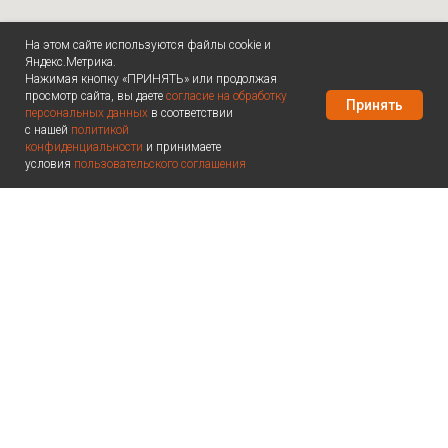
На этом сайте используются файлы cookie и
Яндекс.Метрика.
Нажимая кнопку «ПРИНЯТЬ» или продолжая
просмотр сайта, вы даете
согласие на обработку
Принять
персональных данных
в соответствии
с нашей
политикой
конфиденциальности
и принимаете
условия
пользовательского соглашения