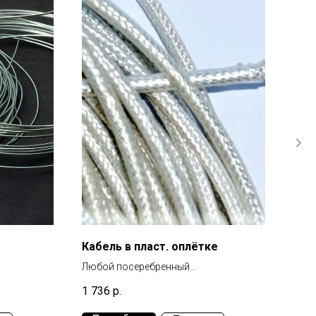
Кабель в пласт. оплётке
ПСр
Любой посеребренный
отечественного производства
1 736
р.
10 