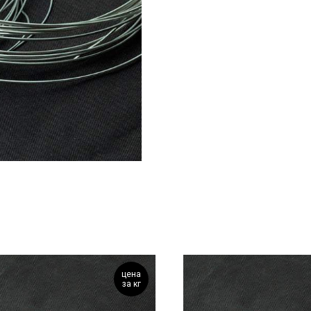
цена
за кг