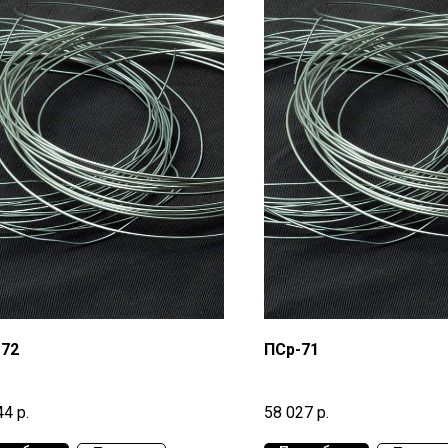
-72
ПСр-71
44
р.
58 027
р.