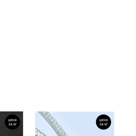
цена
цена
за кг
за кг