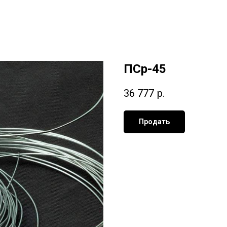
ПСр-45
36 777
р.
Продать