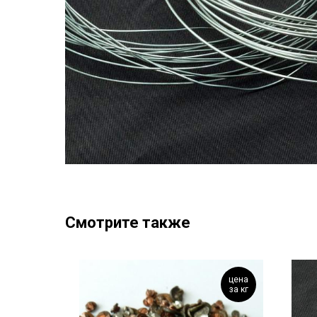
Смотрите также
цена
цена
за кг
за кг