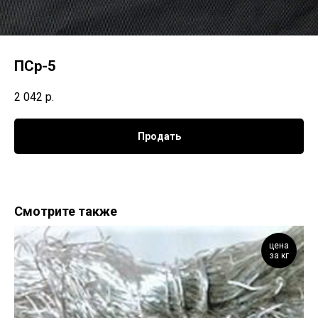
ПСр-5
2 042
р.
Продать
Смотрите также
цена
за кг